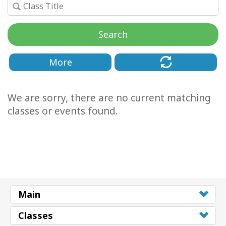
Kolaylaştırıcılar
Search
Shop
More
More
Mutluluğunuzu
We are sorry, there are no current matching
Açın
classes or events found.
İLETIŞIM
ARA
Main
Classes