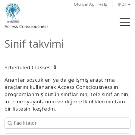
Oturum Aç
Help
🌐 Dil
M
Access Consciousness
Sinif takvi̇mi̇
Hesabınızda
oturum
açın
Scheduled Classes:
0
Hakkında
Anahtar sözcükleri ya da gelişmiş araştırma
araçlarını kullanarak Access Consciousness'ın
Access
programlanmış bütün sınıflarının, tele sınıflarının,
Bars
internet yayınlarının ve diğer etkinliklerinin tam
bir listesini keşfedin.
Bölgeler
Sınıflar