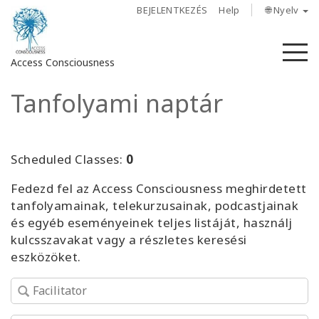
BEJELENTKEZÉS
Help
🌐 Nyelv
M
Access Consciousness
Tanfolyami naptár
Bejelentkezés
a
fiókba
Scheduled Classes:
0
Rólunk
Fedezd fel az Access Consciousness meghirdetett
tanfolyamainak, telekurzusainak, podcastjainak
Access
és egyéb eseményeinek teljes listáját, használj
Bars
kulcsszavakat vagy a részletes keresési
eszközöket.
Régiók
Tanfolyamok