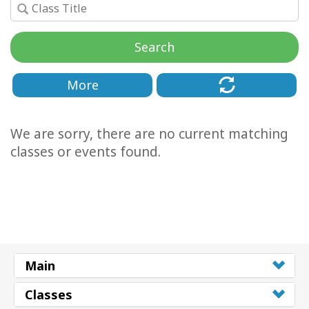
Facilitators
Search
Shop
More
More
Hírek
We are sorry, there are no current matching
classes or events found.
KAPCSOLAT
KERESÉS
Main
Classes