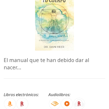
ACCESSORIES
YOUR
BUSINESS
ADV
SEARCH
View
Topics
El manual que te han debido dar al
nacer...
View
Authors
Products
By
Libros electrónicos:
Audiolibros:
Language