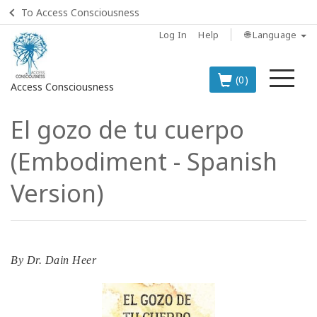
To Access Consciousness
Log In
Help
🌐 Language
Me
(0)
Access Consciousness
El gozo de tu cuerpo
Sign
in
(Embodiment - Spanish
to
Your
Version)
Account
BOOKS
By
Dr. Dain Heer
CLASSES
MEMBERSHIPS