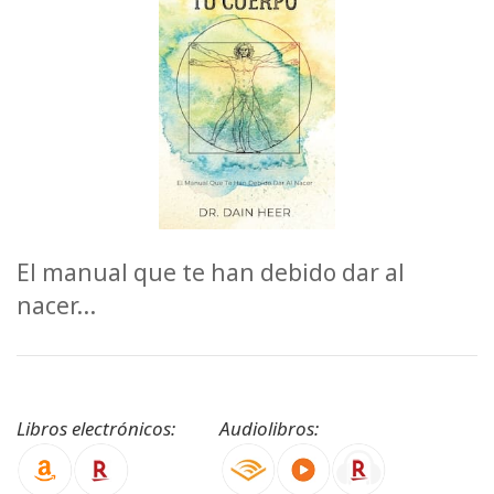
ACCESSORIES
YOUR
BUSINESS
ADV
SEARCH
Просмотр
тем
El manual que te han debido dar al
nacer...
Просмотр
авторов
Продукты
по языку
Libros electrónicos:
Audiolibros:
WISHLIST