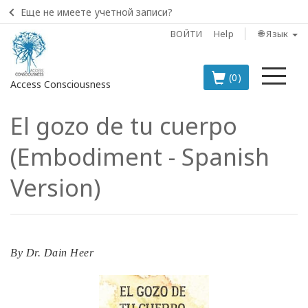
Еще не имеете учетной записи?
ВОЙТИ
Help
🌐 Язык
Ме
(0)
Access Consciousness
El gozo de tu cuerpo
Войти
в
(Embodiment - Spanish
свою
учетную
Version)
запись
BOOKS
By
Dr. Dain Heer
CLASSES
MEMBERSHIPS