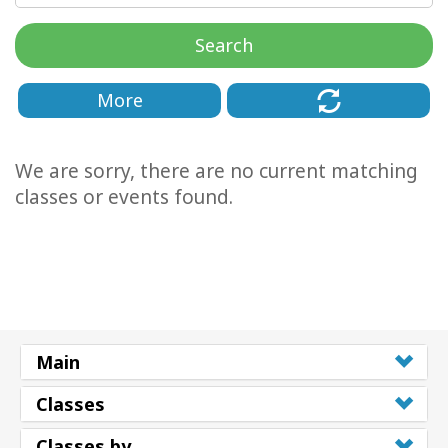
régions
Search
Classes
More
Facilitateurs
Shop
We are sorry, there are no current matching
classes or events found.
More
Actualités
CONTACT
Main
Classes
RECHERCHE
Classes by