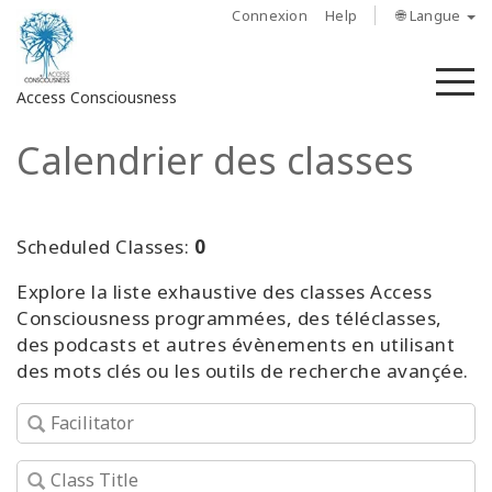
Connexion
Help
🌐 Langue
M
Access Consciousness
Calendrier des classes
Connectez-
vous
sur
votre
Scheduled Classes:
0
compte
Explore la liste exhaustive des classes Access
Consciousness programmées, des téléclasses,
À
propos
des podcasts et autres évènements en utilisant
des mots clés ou les outils de recherche avançée.
Access
Bars
Les