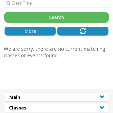
Kolaylaştırıcılar
Search
Shop
More
More
Mutluluğunuzu
We are sorry, there are no current matching
Açın
classes or events found.
İLETIŞIM
ARA
Main
Classes