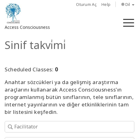
Oturum Aç
Help
🌐 Dil
M
Access Consciousness
Sinif takvi̇mi̇
Hesabınızda
oturum
açın
Scheduled Classes:
0
Hakkında
Anahtar sözcükleri ya da gelişmiş araştırma
araçlarını kullanarak Access Consciousness'ın
Access
programlanmış bütün sınıflarının, tele sınıflarının,
Bars
internet yayınlarının ve diğer etkinliklerinin tam
bir listesini keşfedin.
Bölgeler
Sınıflar