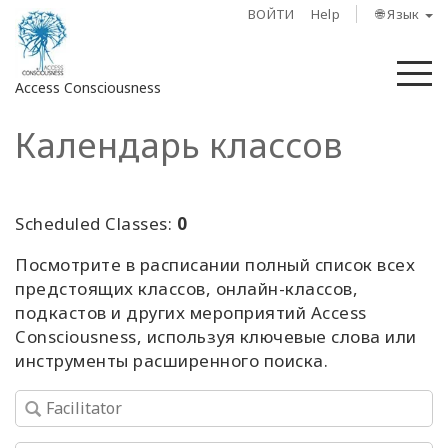
ВОЙТИ
Help
🌐 Язык
М
Access Consciousness
Календарь классов
Войти
в
свою
учетную
Scheduled Classes:
0
запись
Посмотрите в расписании полный список всех
предстоящих классов, онлайн-классов,
О
нас
подкастов и других мероприятий Access
Consciousness, используя ключевые слова или
инструменты расширенного поиска.
Access
Bars
Регионы