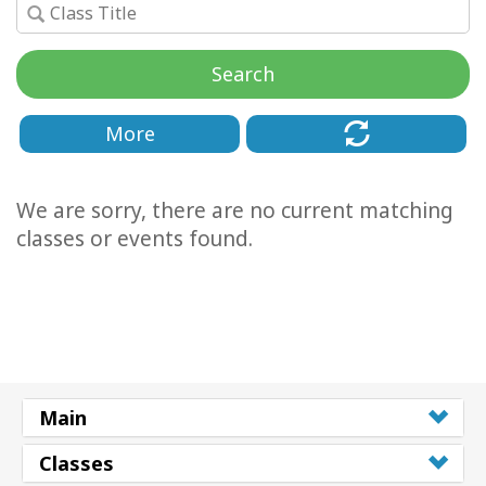
Классы
Search
Фасилитаторы
More
Shop
We are sorry, there are no current matching
More
classes or events found.
КОНТАКТЫ
ПОИСК
Main
Classes