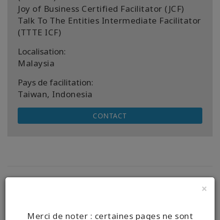
Joy of Business Certified Facilitator (JCF)
Talk To The Entities Intermediate Facilitator
(TTTE ICF)
Localisation:
Malaysia
Pays de facilitation:
Taiwan, Indonesia
CONTACT
Voir les cours à venir.
×
Pas de cours à afficher.
Merci de noter : certaines pages ne sont