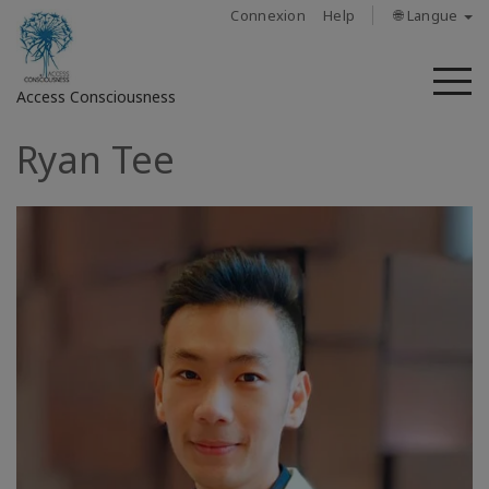
Connexion
Help
🌐 Langue
M
Access Consciousness
Ryan Tee
Connectez-
vous
sur
votre
compte
À
propos
Access
Bars
Les