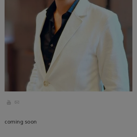
régions
Classes
Facilitateurs
Shop
More
Actualités
YouTube
Email
CONTACT
coming soon
RECHERCHE