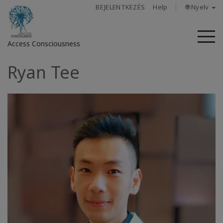
BEJELENTKEZÉS
Help
🌐 Nyelv
M
Access Consciousness
Ryan Tee
Bejelentkezés
a
fiókba
Rólunk
Access
Bars
Régiók
Tanfolyamok