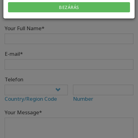
Nincs megjeleníthető osztály.
BEZÁRÁS
Your Full Name*
E-mail*
Telefon
Country/Region Code
Number
Your Message*