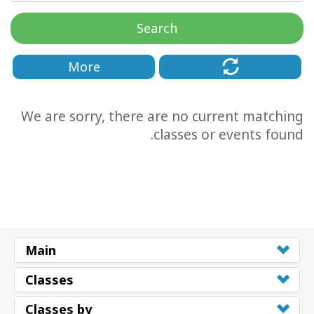
Search
More
We are sorry, there are no current matching
classes or events found.
CT
CH
Main
Classes
Classes by