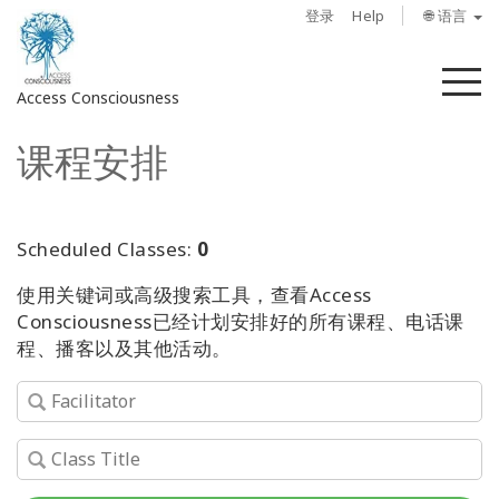
登录
Help
🌐 语言
菜
Access Consciousness
单
课程安排
登
录
您
的
Scheduled Classes:
0
帐
使用关键词或高级搜索工具，查看Access
户
Consciousness已经计划安排好的所有课程、电话课
程、播客以及其他活动。
关
于
Access
Bars