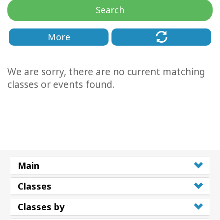
Regions
Search
课
More
程
查
We are sorry, there are no current matching
找
导
classes or events found.
师
Shop
More
Main
Classes
联
系
Classes by