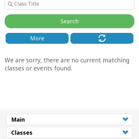
Facilitators
Search
Shop
More
More
Hírek
We are sorry, there are no current matching
classes or events found.
KAPCSOLAT
KERESÉS
Main
Classes