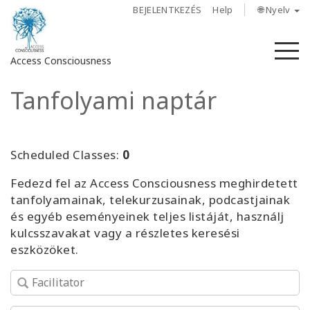
BEJELENTKEZÉS
Help
🌐 Nyelv
M
Access Consciousness
Tanfolyami naptár
Bejelentkezés
a
fiókba
Scheduled Classes:
0
Rólunk
Fedezd fel az Access Consciousness meghirdetett
tanfolyamainak, telekurzusainak, podcastjainak
Access
és egyéb eseményeinek teljes listáját, használj
Bars
kulcsszavakat vagy a részletes keresési
eszközöket.
Régiók
Tanfolyamok