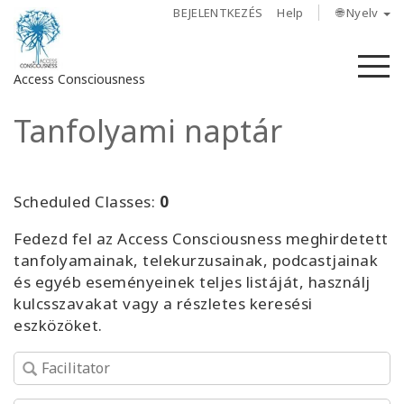
BEJELENTKEZÉS
Help
🌐 Nyelv
M
Access Consciousness
Tanfolyami naptár
Bejelentkezés
a
fiókba
Scheduled Classes:
0
Rólunk
Fedezd fel az Access Consciousness meghirdetett
tanfolyamainak, telekurzusainak, podcastjainak
Access
és egyéb eseményeinek teljes listáját, használj
Bars
kulcsszavakat vagy a részletes keresési
eszközöket.
Régiók
Tanfolyamok