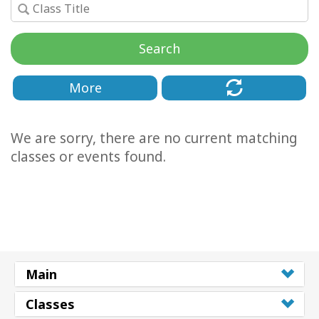
Facilitators
Search
Shop
More
More
Hírek
We are sorry, there are no current matching
classes or events found.
KAPCSOLAT
KERESÉS
Main
Classes