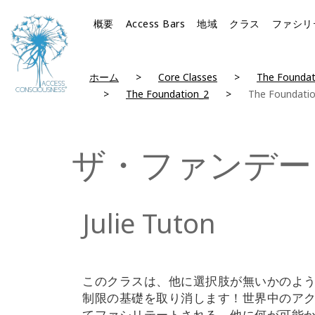
概要
Access Bars
地域
クラス
ファシリ
ホーム
Core Classes
The Foundat
The Foundation_2
The Foundati
ザ・ファンデー
Julie Tuton
このクラスは、他に選択肢が無いかのよ
制限の基礎を取り消します！世界中のア
てファシリテートされる、他に何が可能か