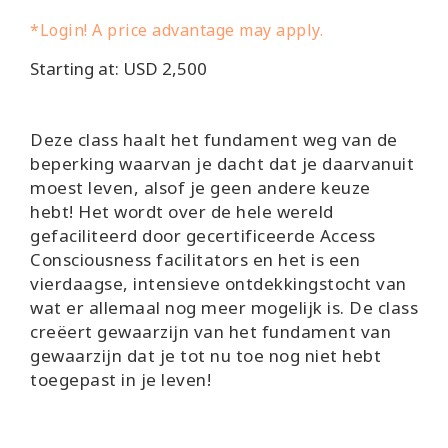
*Login! A price advantage may apply.
Cursussen
Starting at: USD 2,500
Facilitators
Deze class haalt het fundament weg van de
Shop
beperking waarvan je dacht dat je daarvanuit
moest leven, alsof je geen andere keuze
More
hebt! Het wordt over de hele wereld
gefaciliteerd door gecertificeerde Access
Nieuws
Consciousness facilitators en het is een
vierdaagse, intensieve ontdekkingstocht van
wat er allemaal nog meer mogelijk is. De class
creëert gewaarzijn van het fundament van
CONTACT
gewaarzijn dat je tot nu toe nog niet hebt
toegepast in je leven!
ZOEKEN