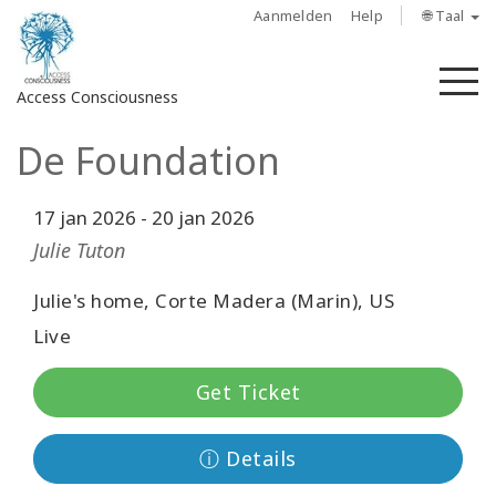
Aanmelden
Help
🌐 Taal
M
Access Consciousness
De Foundation
Meld
u
aan
17 jan 2026
-
20 jan 2026
op
Julie Tuton
uw
account
Julie's home, Corte Madera (Marin), US
Live
About
Get Ticket
Access
Bars
ⓘ Details
Regions