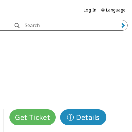
Log In
🌐 Language
Get Ticket
ⓘ Details