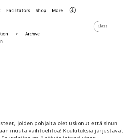
t
Facilitators
Shop
More
Class
tion
Archive
on
teet, joiden pohjalta olet uskonut että sinun
mitään muuta vaihtoehtoa! Koulutuksia järjestävät
 Foundation on 4 päivän intensiivinen