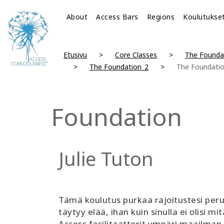
About
Access Bars
Regions
Koulutukse
Etusivu
Core Classes
The Founda
The Foundation_2
The Foundati
Foundation
Julie Tuton
Tämä koulutus purkaa rajoitustesi perus
täytyy elää, ihan kuin sinulla ei olisi 
Access fasilitaattorit ympäri maailman.