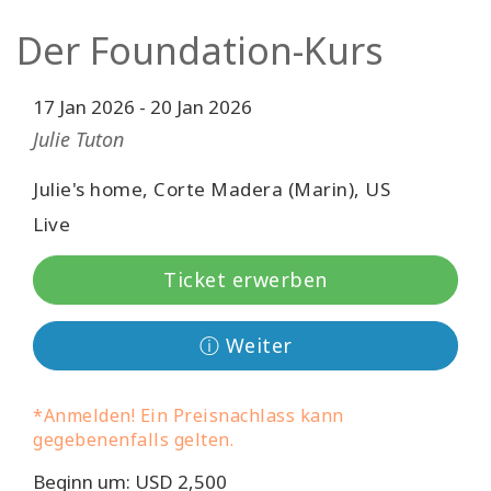
Facilitatoren
Der Foundation-Kurs
Shop
17 Jan 2026
-
20 Jan 2026
More
Julie Tuton
Julie's home, Corte Madera (Marin), US
Neuigkeiten
Live
Ticket erwerben
KONTAKT
ⓘ Weiter
SUCHE
*Anmelden! Ein Preisnachlass kann
gegebenenfalls gelten.
Beginn um: USD 2,500