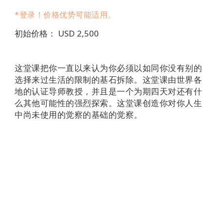
Regions
*登录！价格优势可能适用。
课
初始价格： USD 2,500
程
查
这堂课把你一直以来认为你必须以如同你没有别的
找
选择来过生活的限制的基石拆除。这堂课由世界各
导
地的认证导师教授，并且是一个为期四天对还有什
师
么其他可能性的强烈探索。这堂课创造你对你人生
中尚未使用的觉察的基础的觉察。
Shop
More
联
系