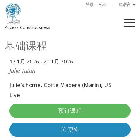
登录
Help
🌐 语言
菜
Access Consciousness
单
基础课程
登
录
您
17 1月 2026
-
20 1月 2026
的
Julie Tuton
帐
户
Julie's home, Corte Madera (Marin), US
Live
关
于
预订课程
Access
Bars
ⓘ 更多