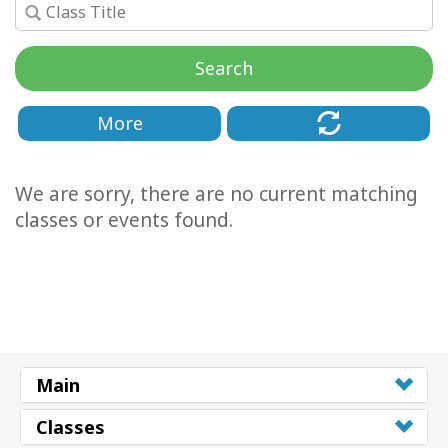
Cursussen
Search
Facilitators
More
Shop
We are sorry, there are no current matching
More
classes or events found.
Nieuws
CONTACT
Main
ZOEKEN
Classes