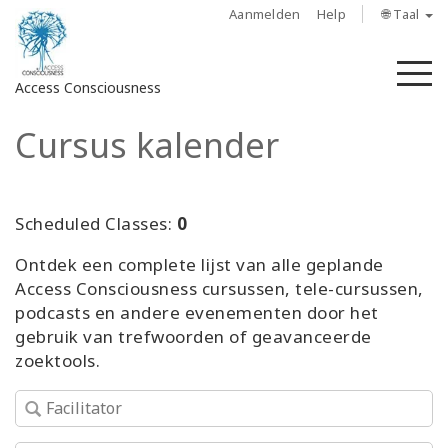
Aanmelden
Help
🌐 Taal
M
Access Consciousness
Cursus kalender
Meld
u
aan
op
Scheduled Classes:
0
uw
Ontdek een complete lijst van alle geplande
account
Access Consciousness cursussen, tele-cursussen,
podcasts en andere evenementen door het
About
gebruik van trefwoorden of geavanceerde
zoektools.
Access
Bars
Regions