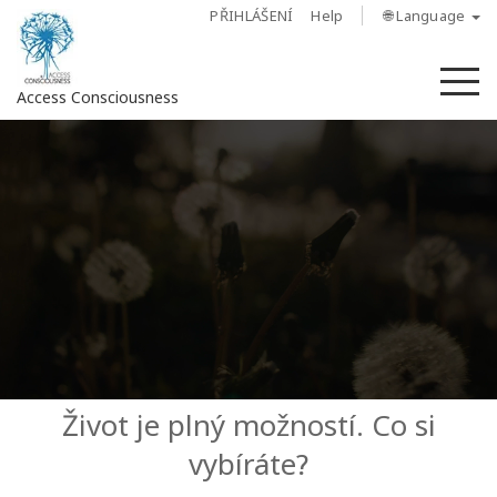
PŘIHLÁŠENÍ
Help
🌐 Language
M
Access Consciousness
Sign
in
to
Your
Account
O
nás
Access
Život je plný možností. Co si
Bars
vybíráte?
Regiony