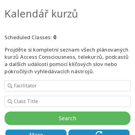
Kalendář kurzů
Kurzy
Facilitators
Scheduled Classes:
0
Shop
Projděte si kompletní seznam všech plánovaných
kurzů Access Consciousness, telekurzů, podcastů
More
a dalších událostí pomocí klíčových slov nebo
pokročilých vyhledávacích nástrojů.
Novinky
CONTACT
Search
SEARCH
More