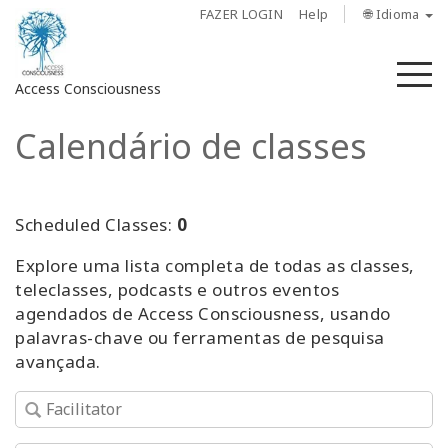
FAZER LOGIN
Help
🌐 Idioma
M
Access Consciousness
Calendário de classes
Fazer
login
em
sua
Scheduled Classes:
0
conta
Explore uma lista completa de todas as classes,
teleclasses, podcasts e outros eventos
Sobre
agendados de Access Consciousness, usando
palavras-chave ou ferramentas de pesquisa
Access
avançada.
Bars
Regiões