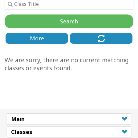
Classes
Search
Facilitators
Shop
More
More
We are sorry, there are no current matching
classes or events found.
Novidades
CONTATO
PESQUISAR
Main
Classes