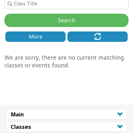
Koulutukset
Search
Facilitators
Shop
More
More
We are sorry, there are no current matching
classes or events found.
CONTACT
SEARCH
Main
Classes