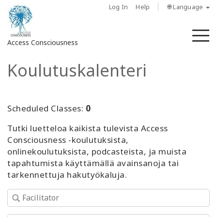
Log In
Help
🌐 Language
M
Access Consciousness
Koulutuskalenteri
Sign
in
to
Your
Scheduled Classes:
0
Account
Tutki luetteloa kaikista tulevista Access
Consciousness -koulutuksista,
About
onlinekoulutuksista, podcasteista, ja muista
tapahtumista käyttämällä avainsanoja tai
Access
tarkennettuja hakutyökaluja.
Bars
Regions