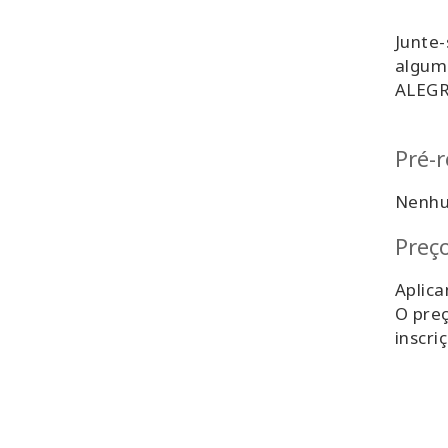
Junte-
algum
ALEGR
Pré-r
Nenh
Preç
Aplica
O preç
inscri