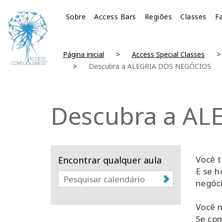
Sobre
Access Bars
Regiões
Classes
Fa
Página inicial
Access Special Classes
Descubra a ALEGRIA DOS NEGÓCIOS
Descubra a A
Você t
Encontrar qualquer aula
E se h
negóc
Você n
Se com