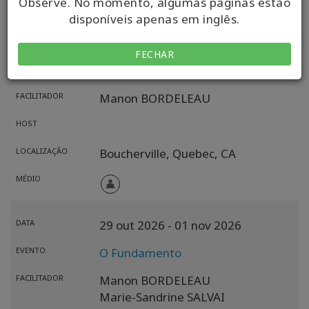
Observe. No momento, algumas páginas estão
disponíveis apenas em inglês.
DATA
17 out 2026
FECHAR
EVENTO
Classe de Barras de Access
FACILITADOR
Manon BORDELEAU
HOST
LOCALIZAÇÃO
Boucherville,
Quebec,
CA
MÉDIO
DATA
29 out 2026
- 01 nov 2026
EVENTO
O Fundamento
FACILITADOR
Manon BORDELEAU
Marie-Sandrine SALVAI