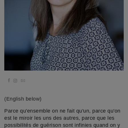
Classes
Facilitators
Shop
More
Novidades
Facebook
Email
CONTATO
(English below)
PESQUISAR
Parce qu'ensemble on ne fait qu'un, parce qu'on
est le miroir les uns des autres, parce que les
possibilités de guérison sont infinies quand on y