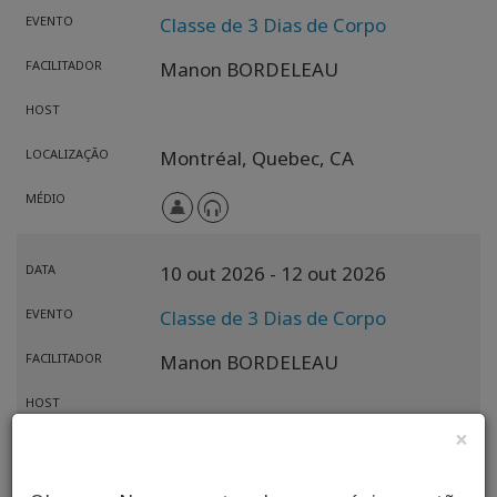
EVENTO
Classe de 3 Dias de Corpo
FACILITADOR
Manon BORDELEAU
HOST
LOCALIZAÇÃO
Montréal,
Quebec,
CA
MÉDIO
DATA
10 out 2026
- 12 out 2026
EVENTO
Classe de 3 Dias de Corpo
FACILITADOR
Manon BORDELEAU
HOST
×
LOCALIZAÇÃO
Vancouver,
CA
MÉDIO