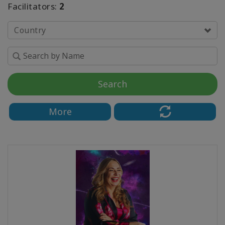
Facilitators:
2
In
The
Country
Media
Classes
Search
Facilitators
More
КОНТАКТЫ
ПОИСК