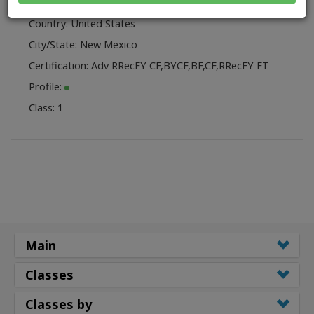
Marilyn Bradford
Name:
Country: United States
City/State: New Mexico
Certification:
Adv RRecFY CF
,
BYCF
,
BF
,
CF
,
RRecFY FT
Profile:
Class:
1
Main
Classes
Classes by