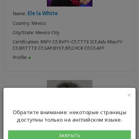
Ele la White
Name:
Country: Mexico
City/State: Mexico City
Certification:
RRFY CF
,
RVFY-CF
,
TTTE ICF
,
Adv RRecFY
CF
,
BP
,
TTTE CF
,
SAP
,
BYCF
,
BF
,
CHCR CF
,
CF
,
AFF
Profile:
×
Обратите внимание: некоторые страницы
доступны только на английском языке.
ЗАКРЫТЬ