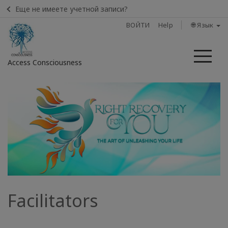
Еще не имеете учетной записи?
ВОЙТИ
Help
🌐 Язык
Ме
Access Consciousness
Войти
в
свою
учетную
запись
Home
Listen:
Facilitators
What
Else Is
Possible?