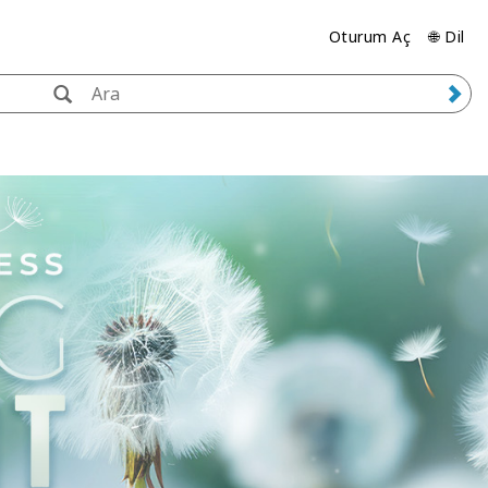
Oturum Aç
🌐 Dil