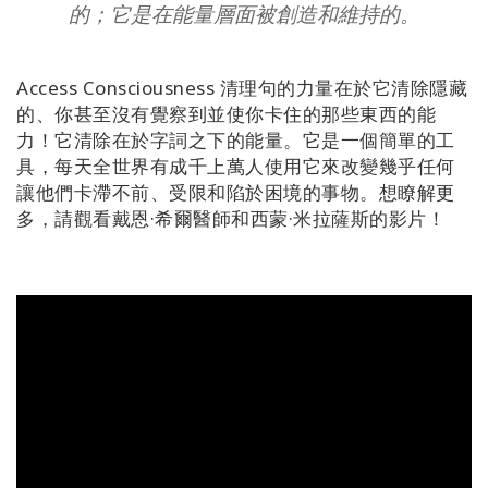
地
的；它是在能量層面被創造和維持的。
區
課
Access Consciousness 清理句的力量在於它清除隱藏
程
的、你甚至沒有覺察到並使你卡住的那些東西的能
力！它清除在於字詞之下的能量。它是一個簡單的工
導
具，每天全世界有成千上萬人使用它來改變幾乎任何
師
讓他們卡滯不前、受限和陷於困境的事物。想瞭解更
多，請觀看戴恩·希爾醫師和西蒙·米拉薩斯的影片！
Shop
More
聯
繫