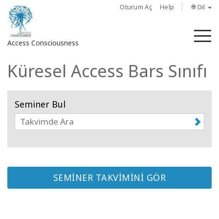
Oturum Aç
Help
🌐 Dil
M
Access Consciousness
Küresel Access Bars Sınıfı
Hesabınızda
oturum
açın
Seminer Bul
Hakkında
Access
Bars
SEMİNER TAKVİMİNİ GÖR
Bölgeler
Sınıflar