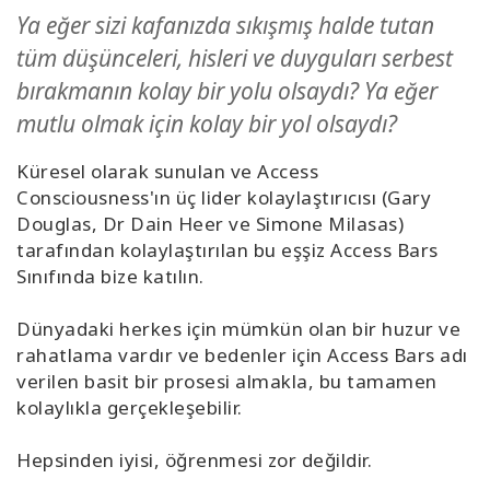
Ya eğer sizi kafanızda sıkışmış halde tutan
Kolaylaştırıcılar
tüm düşünceleri, hisleri ve duyguları serbest
Shop
bırakmanın kolay bir yolu olsaydı? Ya eğer
mutlu olmak için kolay bir yol olsaydı?
More
Küresel olarak sunulan ve Access
Mutluluğunuzu
Consciousness'ın üç lider kolaylaştırıcısı (Gary
Açın
Douglas, Dr Dain Heer ve Simone Milasas)
tarafından kolaylaştırılan bu eşşiz Access Bars
Sınıfında bize katılın.
İLETIŞIM
Dünyadaki herkes için mümkün olan bir huzur ve
rahatlama vardır ve bedenler için Access Bars adı
verilen basit bir prosesi almakla, bu tamamen
ARA
kolaylıkla gerçekleşebilir.
Hepsinden iyisi, öğrenmesi zor değildir.