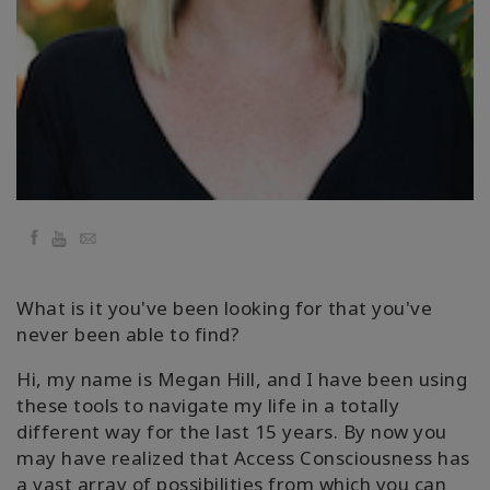
Kolaylaştırıcılar
Shop
More
Mutluluğunuzu
Açın
Facebook
YouTube
Email
What is it you've been looking for that you've
İLETIŞIM
never been able to find?
Hi, my name is Megan Hill, and I have been using
ARA
these tools to navigate my life in a totally
different way for the last 15 years. By now you
may have realized that Access Consciousness has
a vast array of possibilities from which you can