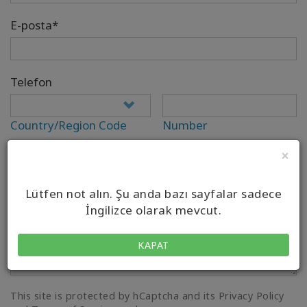
E-posta*
Telefon
Country/Region Code
Number
×
Your Message*
Lütfen not alın. Şu anda bazı sayfalar sadece
İngilizce olarak mevcut.
KAPAT
This site is protected by hCaptcha and its Privacy Policy