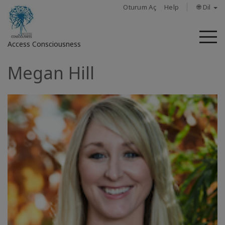
Oturum Aç
Help
🌐 Dil
M
Access Consciousness
Megan Hill
Hesabınızda
oturum
açın
Hakkında
Access
Bars
Bölgeler
Sınıflar