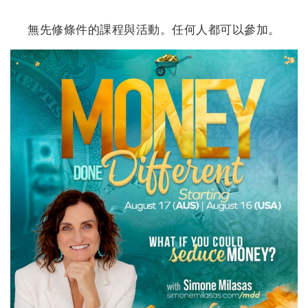
地
區
無先修條件的課程與活動。任何人都可以參加。
課
程
導
師
Shop
More
聯
繫