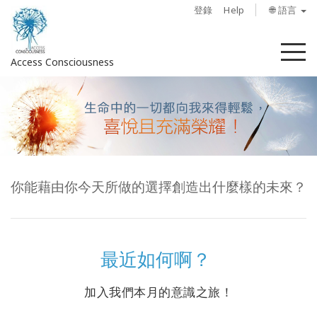
登錄
Help
🌐 語言
菜
Access Consciousness
單
登
錄
您
的
帳
你能藉由你今天所做的選擇創造出什麼樣的未來？
戶
關
於
最近如何啊？
Access
Bars
加入我們本月的意識之旅！