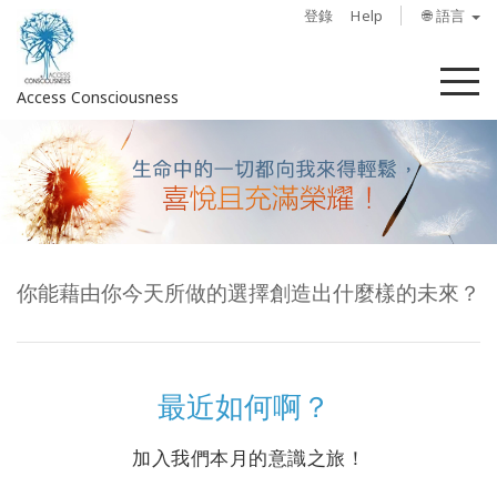
登錄
Help
🌐 語言
菜
Access Consciousness
單
登
錄
您
的
帳
你能藉由你今天所做的選擇創造出什麼樣的未來？
戶
關
於
最近如何啊？
Access
Bars
加入我們本月的意識之旅！