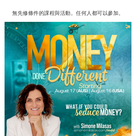
地
區
無先修條件的課程與活動。任何人都可以參加。
課
程
導
師
Shop
More
聯
繫