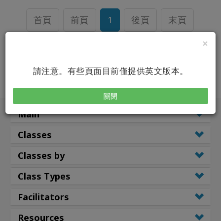
產
品
首頁
前頁
1
後頁
末頁
按
語
×
言
劃
分
請注意。有些頁面目前僅提供英文版本。
WISHLIST
關閉
Main
Classes
聯
繫
Classes by
Class Types
搜
索
Facilitators
Resources