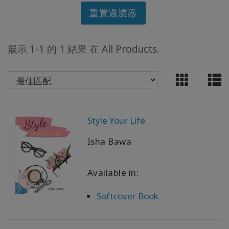
重置過濾器
ACCESSORIES
展示 1-1 的 1 結果 在 All Products.
YOUR
BUSINESS
ADV
SEARCH
Style Your Life
查
看
Isha Bawa
主
題
Available in:
查
看
Softcover Book
作
者