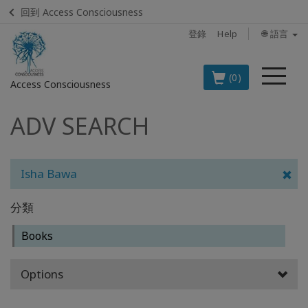
回到 Access Consciousness
登錄
Help
🌐 語言
菜
(0)
Access Consciousness
單
ADV SEARCH
登
錄
您
的
Isha Bawa
帳
戶
分類
BOOKS
Books
CLASSES
Options
MEMBERSHIPS