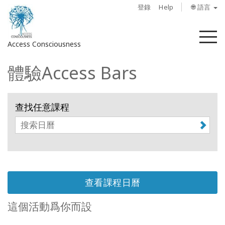
登錄
Help
🌐 語言
菜
Access Consciousness
單
體驗Access Bars
登
錄
您
查找任意課程
的
帳
戶
關
於
查看課程日曆
Access
Bars
這個活動爲你而設