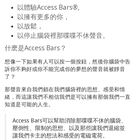
地
以體驗Access Bars®,
區
以擁有更多的你，
課
以放鬆，
程
以停止腦袋裡那喋喋不休聲音。
什麽是Access Bars？
導
師
想像一下如果有人可以按一個按鈕，然後你腦袋中告
訴你不夠好或你不能完成你的夢想的聲音就被靜音
Shop
了？
More
那聲音來自我們鎖在我們腦袋裡的思想、感受和情
緒，而這讓我們不相信我們是可以擁有那個我們一直
知道是可能的人生。
聯
繫
Access Bars可以幫助消除那喋喋不休的腦袋、
壓倒性、限制的思想、以及那些讓我們退縮並
讓我們卡主的想法和感受的電磁電荷。