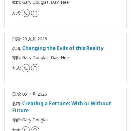
導師:
Gary Douglas, Dain Heer
方式:
日期:
29 九月 2026
Changing the Evils of this Reality
名稱:
導師:
Gary Douglas, Dain Heer
方式:
日期:
05 十月 2026
Creating a Fortune: With or Without
名稱:
Future
導師:
Gary Douglas
方式: