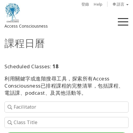
登錄
Help
🌐 語言
菜
Access Consciousness
單
課程日曆
登
錄
您
的
Scheduled Classes:
18
帳
利用關鍵字或進階搜尋工具，探索所有Access
戶
Consciousness已排程課程的完整清單，包括課程、
電話課、podcast、及其他活動等。
關
於
Access
Bars