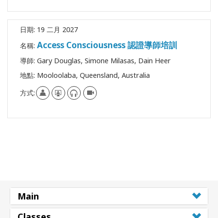
日期:
19 二月 2027
Access Consciousness 認證導師培訓
名稱:
導師:
Gary Douglas, Simone Milasas, Dain Heer
地點:
Mooloolaba, Queensland, Australia
方式:
Main
Classes