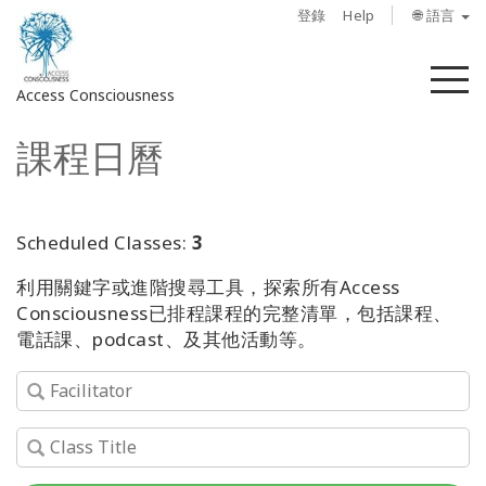
登錄
Help
🌐 語言
菜
Access Consciousness
單
課程日曆
登
錄
您
的
Scheduled Classes:
3
帳
利用關鍵字或進階搜尋工具，探索所有Access
戶
Consciousness已排程課程的完整清單，包括課程、
電話課、podcast、及其他活動等。
關
於
Access
Bars