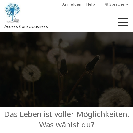
Anmelden
Help
🌐 Sprache
M
Access Consciousness
Bei
Konto
anmelden
Über
Access
Bars
Regionen
Das Leben ist voller Möglichkeiten.
Was wählst du?
Kurse