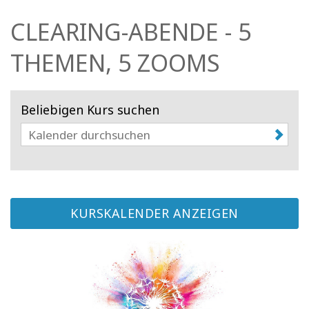
Facilitatoren
CLEARING-ABENDE - 5
Shop
THEMEN, 5 ZOOMS
More
Beliebigen Kurs suchen
Neuigkeiten
KONTAKT
KURSKALENDER ANZEIGEN
SUCHE