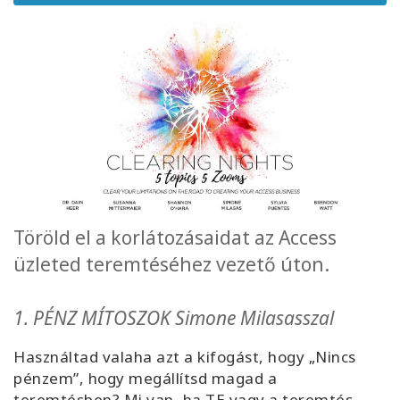
Facilitators
Shop
More
Hírek
Töröld el a korlátozásaidat az Access
KAPCSOLAT
üzleted teremtéséhez vezető úton.
KERESÉS
1. PÉNZ MÍTOSZOK Simone Milasasszal
Használtad valaha azt a kifogást, hogy „Nincs
pénzem”, hogy megállítsd magad a
teremtésben? Mi van, ha TE vagy a teremtés