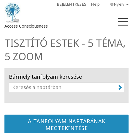
BEJELENTKEZÉS
Help
🌐 Nyelv
M
Access Consciousness
TISZTÍTÓ ESTEK - 5 TÉMA,
Bejelentkezés
a
5 ZOOM
fiókba
Rólunk
Bármely tanfolyam keresése
Access
Bars
Régiók
A TANFOLYAM NAPTÁRÁNAK
Tanfolyamok
MEGTEKINTÉSE