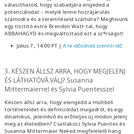
választhatod, hogy szabadjára engeded a
potenciálodat – melyik lenne hozzájárulás
számodra és a teremtéseid számára? Meghívunk
egy tisztító estre Brendon Watt-tal, hogy
ABBAHAGYD és megváltoztasd ezt a sz*rságot!
Július 7., 14:00 PT |
A te időzónád szerinti idő
3. KÉSZEN ÁLLSZ ARRA, HOGY MEGJELENJ
ÉS LÁTHATÓVÁ VÁLJ? Susanna
Mittermaierrel és Sylvia Puentesszel
Készen állsz arra, hogy elengedd a múltbéli
történeteidet és definícióidat magadról, és egy
dinamikus, jelenlévő és erőteljes új módon jelenj
meg az életedben? Csatlakozz Sylvia Puentes és
Susanna Mittermaier Neked megfelelelő hang