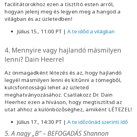
facilitátorokhoz ezen a tisztító esten arról,
hogyan jelenj meg és legyen meg a hangod a
világban és az üzletedben!
Július 15., 11:00 PT |
A te időd a világban
4. Mennyire vagy hajlandó másmilyen
lenni? Dain Heerrel
Az önmagadként létezés és az, hogy hajlandó
legyél másmilyen lenni és kitűnni a tömegből,
kulcsfontosságú lehet az üzleted
meghatványozásához. Csatlakozz Dr. Dain
Heerhez ezen a híváson, hogy megtisztítsd az
utat ahhoz a különbözőséghez, amiként LÉTEZEL!
Július 17., 14:30 PT |
A te időzónád szerinti idő
5. A nagy „B” – BEFOGADÁS Shannon