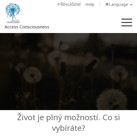
PŘIHLÁŠENÍ
Help
🌐 Language
M
Access Consciousness
Sign
in
to
Your
Account
O
nás
Access
Život je plný možností. Co si
Bars
vybíráte?
Regiony