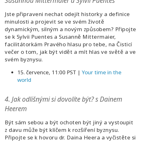
Susannou Mittermaier a Sylvií Puentes
Jste připraveni nechat odejít historky a definice
minulosti a projevit se ve svém životě
dynamickým, silným a novým způsobem? Připojte
se k Sylvii Puentes a Susanně Mittermaier,
facilitátorkám Pravého hlasu pro tebe, na Čisticí
večer o tom, jak být vidět a mít hlas ve světě a ve
svém byznysu.
15. července, 11:00 PST
|
Your time in the
world
4.
Jak odlišnými si dovolíte být? s Dainem
Heerem
Být sám sebou a být ochoten být jiný a vystoupit
z davu může být klíčem k rozšíření byznysu.
Připojte se k hovoru dr. Daina Heera a vyčistěte si