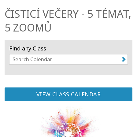
ČISTICÍ VEČERY - 5 TÉMAT,
Kurzy
5 ZOOMŮ
Facilitators
Shop
Find any Class
More
Novinky
VIEW CLASS CALENDAR
CONTACT
SEARCH