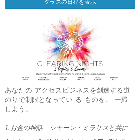
クラスの日程を表示
要
Access
Bars
地
域
ク
ラ
ス
あなたの
アクセスビジネスを創造する道
フ
ァ
のりで制限となってい
る
ものを、
一掃
シ
しよう。
リ
テ
ー
タ
1.お金の神話 シモーン・ミラサスと共に
ー