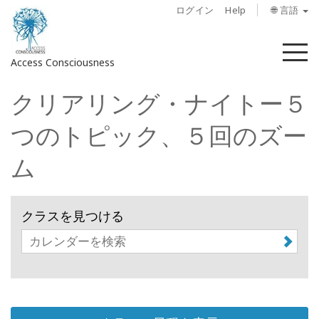
ログイン
Help
🌐 言語
メ
Access Consciousness
ニ
ュ
クリアリング・ナイトー５
ー
ア
カ
つのトピック、５回のズー
ウ
ン
ム
ト
に
サ
クラスを見つける
イ
ン
イ
ン
概