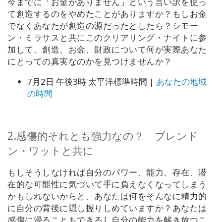
今までに「お金がありません」という言い訳を使っ
Shop
て創造するのをやめたことがありますか？もしお金
でなくあなたが創造の源だったとしたら？シモー
ン・ミラサスと共にこのクリアリング・ナイトに参
More
加して、創造、お金、財政について何が実際あなた
にとっての真実なのかを見つけませんか？
7月2日 午後3時 太平洋標準時間 |
あなたの地域
連
の時間
絡
先
2.感傷的それとも強力なの？ ブレンド
検
索
ン・ワットと共に
もしそうしなければ自分のパワー、能力、存在、潜
在的な可能性に気づいて手に負えなくなってしまう
かもしれないからと、あなたは何をそんなに精力的
に自分の背後に隠し握りしめていますか？あなたは
感傷に浸ることもできるし自分の能力を解き放つこ