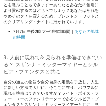
とを選ぶこともできますーあなたとあなたの創造に
より貢献するのはどちらでしょう？あなたはそれを
やめそのク＊を変えるため、ブレンドン・ワットと
のクリアリング・ナイトに招かれています。
7月7日 午後2時 太平洋標準時間 |
あなたの地域
の時間
3.
人前に現れて&
見られる準備はできてい
る？
スザンナ・ミッターマイヤーとシル
ビア・プエンタスと共に
自分の
過去の物語や
自分自身の
定義を手放し、人生
に新しい方法で大胆に、今ここに
在り
、パワフルに
現れる
準備はできていますか？
ライト・ボイス・フ
ォー・ユーのファシリテーターである
シルビア・プ
エンタスとスザンナ・ミッターマイアーと共に、見