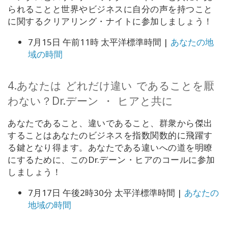
られることと世界やビジネスに自分の声を持つこと
に関するクリアリング・ナイトに参加
しましょう
！
7月15日 午前11時 太平洋標準時間 |
あなたの地
域の時間
4.あなたは
どれだけ違い
であることを厭
わない？Dr.デーン
・
ヒアと共に
あなたであること、違いであること、群衆から傑出
することはあなたのビジネスを
指数関数的に飛躍す
る
鍵となり得ます。あなた
である違いへの道を明瞭
にする
ために、このDr.デーン・ヒアのコールに参加
し
ましょう！
7月17日 午後2時30分 太平洋標準時間 |
あなたの
地域の時間