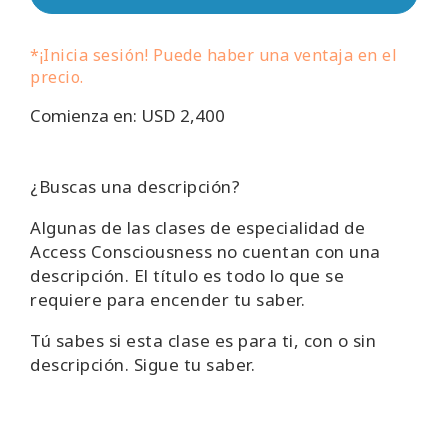
Regiones
*¡Inicia sesión! Puede haber una ventaja en el
Clases
precio.
Comienza en: USD 2,400
Facilitadores
Shop
¿Buscas una descripción?
Algunas de las clases de especialidad de
More
Access Consciousness no cuentan con una
descripción. El título es todo lo que se
requiere para encender tu saber.
CONTACTO
Tú sabes si esta clase es para ti, con o sin
descripción.
Sigue tu saber.
BUSCAR