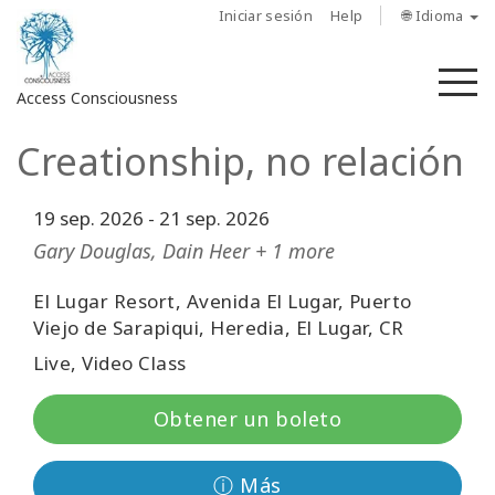
Iniciar sesión
Help
🌐 Idioma
M
Access Consciousness
Creationship, no relación
Iniciar
sesión
en
19 sep. 2026
-
21 sep. 2026
su
Gary Douglas, Dain Heer + 1 more
cuenta
El Lugar Resort, Avenida El Lugar, Puerto
Sobre
Viejo de Sarapiqui, Heredia, El Lugar, CR
nosotros
Live, Video Class
Las
Obtener un boleto
barras
de
Access
ⓘ Más