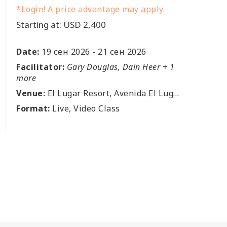
*Login! A price advantage may apply.
Starting at: USD 2,400
Date:
19 сен 2026
-
21 сен 2026
Facilitator:
Gary Douglas, Dain Heer + 1
more
Venue:
El Lugar Resort, Avenida El Lugar, Puerto Viejo de Sarapiqui, Heredia, El Lugar, CR
Format:
Live, Video Class