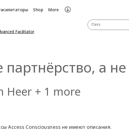
Фасилитаторы
Shop
More
Class
vanced Facilitator
 партнёрство, а н
n Heer + 1 more
ы Access Consciousness не имеют описания.