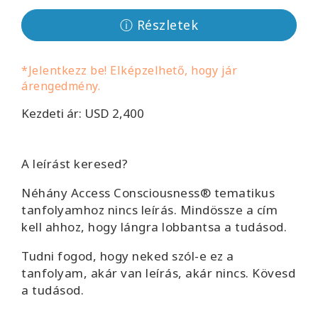
Facilitators
ⓘ Részletek
Shop
*Jelentkezz be! Elképzelhető, hogy jár
árengedmény.
More
Kezdeti ár: USD 2,400
Hírek
A leírást keresed?
KAPCSOLAT
Néhány Access Consciousness® tematikus
tanfolyamhoz nincs leírás. Mindössze a cím
kell ahhoz, hogy lángra lobbantsa a tudásod.
KERESÉS
Tudni fogod, hogy neked szól-e ez a
tanfolyam, akár van leírás, akár nincs.
Kövesd
a tudásod.