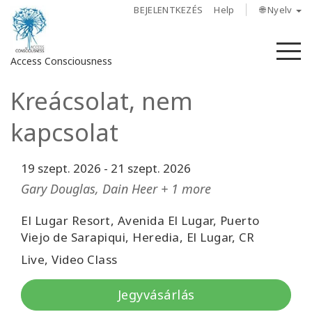
BEJELENTKEZÉS
Help
🌐 Nyelv
M
Access Consciousness
Kreácsolat, nem
Bejelentkezés
a
kapcsolat
fiókba
19 szept. 2026
-
21 szept. 2026
Rólunk
Gary Douglas, Dain Heer + 1 more
Access
Bars
El Lugar Resort, Avenida El Lugar, Puerto
Viejo de Sarapiqui, Heredia, El Lugar, CR
Régiók
Live, Video Class
Tanfolyamok
Jegyvásárlás