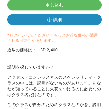
要
申し込む
Access
Bars
ⓘ 詳細
地
*ログインしてください！もっとお得な価格が適用
域
される可能性があります。
ク
通常の価格は： USD 2,400
ラ
ス
説明を探していますか？
フ
ァ
アクセス・コンシャスネスのスペシャリティ・ク
シ
ラスの中には、説明がないものがあります。あな
リ
たが知っていることに火花をつけるのに必要なの
テ
ー
はクラス名だけなのです。
タ
ー
このクラスが自分のためのクラスなのかを、説明