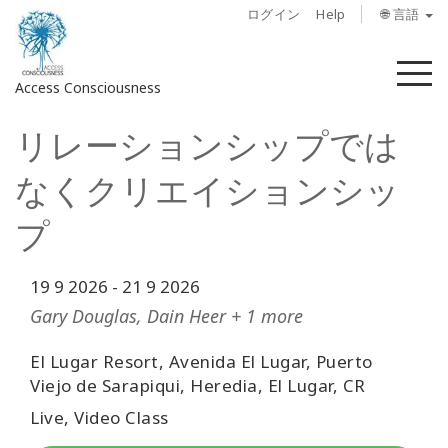
ログイン
Help
🌐 言語
メ
Access Consciousness
ニ
ュ
リレーションシップでは
ー
ア
カ
なくクリエイションシッ
ウ
ン
プ
ト
に
19 9 2026
-
21 9 2026
サ
イ
Gary Douglas, Dain Heer + 1 more
ン
イ
El Lugar Resort, Avenida El Lugar, Puerto
ン
Viejo de Sarapiqui, Heredia, El Lugar, CR
Live, Video Class
概