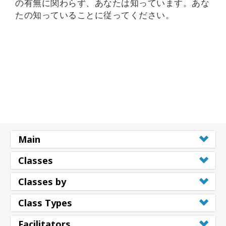
の有無に関わらず、あなたは知っています。
あな
Shop
たの知っていることに従ってください。
More
連
絡
先
検
Main
索
Classes
Classes by
Class Types
Facilitators