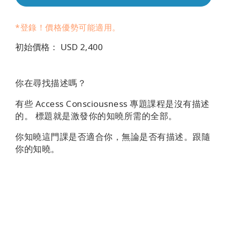
地
區
*登錄！價格優勢可能適用。
課
初始價格： USD 2,400
程
導
你在尋找描述嗎？
師
有些 Access Consciousness 專題課程是沒有描述
Shop
的。
標題就是激發你的知曉所需的全部。
你知曉這門課是否適合你，無論是否有描述。跟隨
More
你的知曉。
聯
繫