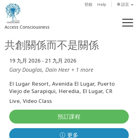
登錄
Help
🌐 語言
菜
Access Consciousness
單
共創關係而不是關係
登
錄
您
19 九月 2026
-
21 九月 2026
的
Gary Douglas, Dain Heer + 1 more
帳
戶
El Lugar Resort, Avenida El Lugar, Puerto
Viejo de Sarapiqui, Heredia, El Lugar, CR
關
Live, Video Class
於
預訂課程
Access
Bars
ⓘ 更多