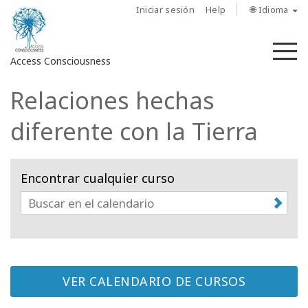
Iniciar sesión
Help
🌐 Idioma
M
Access Consciousness
Relaciones hechas
Iniciar
sesión
diferente con la Tierra
en
su
cuenta
Encontrar cualquier curso
Sobre
nosotros
Las
barras
de
VER CALENDARIO DE CURSOS
Access