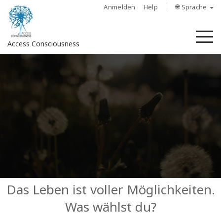
Anmelden
Help
🌐 Sprache
M
Access Consciousness
Bei
Konto
anmelden
Über
Access
Bars
Regionen
Das Leben ist voller Möglichkeiten.
Was wählst du?
Kurse