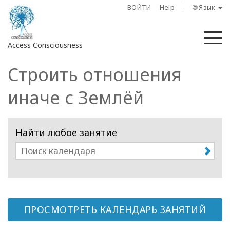
ВОЙТИ
Help
🌐 Язык
М
Access Consciousness
Строить отношения
Войти
в
иначе с Землёй
свою
учетную
запись
Найти любое занятие
О
нас
Access
Bars
ПРОСМОТРЕТЬ КАЛЕНДАРЬ ЗАНЯТИЙ
Регионы