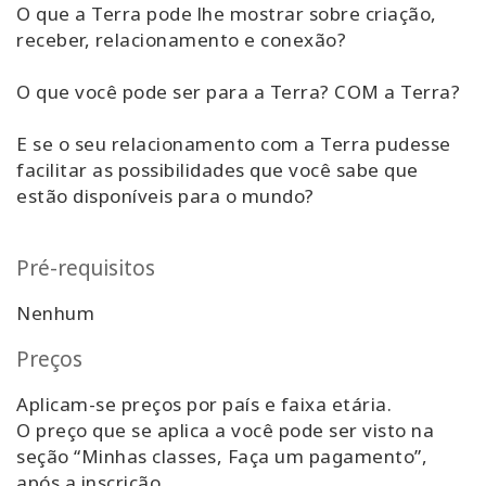
O que a Terra pode lhe mostrar sobre criação,
Classes
receber, relacionamento e conexão?
Facilitators
O que você pode ser para a Terra? COM a Terra?
Shop
E se o seu relacionamento com a Terra pudesse
facilitar as possibilidades que você sabe que
More
estão disponíveis para o mundo?
Novidades
Pré-requisitos
Nenhum
CONTATO
Preços
Aplicam-se preços por país e faixa etária.
PESQUISAR
O preço que se aplica a você pode ser visto na
seção “Minhas classes, Faça um pagamento”,
após a inscrição.