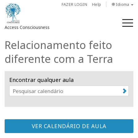
FAZER LOGIN
Help
🌐 Idioma
M
Access Consciousness
Relacionamento feito
Fazer
login
diferente com a Terra
em
sua
conta
Encontrar qualquer aula
Sobre
Access
Bars
VER CALENDÁRIO DE AULA
Regiões