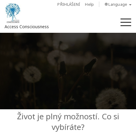
PŘIHLÁŠENÍ
Help
🌐 Language
M
Access Consciousness
Sign
in
to
Your
Account
O
nás
Access
Život je plný možností. Co si
Bars
vybíráte?
Regiony