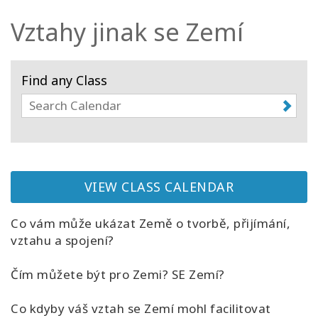
Vztahy jinak se Zemí
Kurzy
Facilitators
Find any Class
Shop
More
Novinky
VIEW CLASS CALENDAR
Co vám může ukázat Země o tvorbě, přijímání,
CONTACT
vztahu a spojení?
Čím můžete být pro Zemi? SE Zemí?
SEARCH
Co kdyby váš vztah se Zemí mohl facilitovat