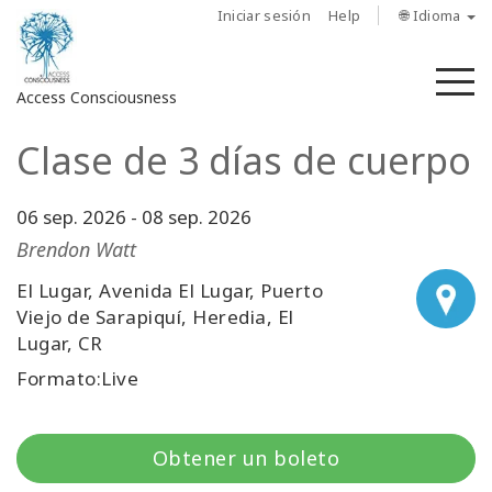
Iniciar sesión
Help
🌐 Idioma
M
Access Consciousness
Clase de 3 días de cuerpo
Iniciar
sesión
en
06 sep. 2026
-
08 sep. 2026
su
Brendon Watt
cuenta
El Lugar, Avenida El Lugar, Puerto
Viejo de Sarapiquí, Heredia, El
Sobre
nosotros
Lugar, CR
Formato:Live
Las
barras
de
Obtener un boleto
Access