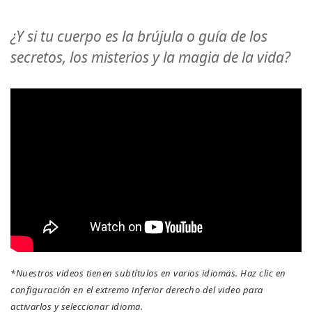
Regiones
¿Y si tu cuerpo es la brújula o guía de los
Clases
secretos, los misterios y la magia de la vida?
Facilitadores
Shop
More
CONTACTO
BUSCAR
*Nuestros videos tienen subtítulos en varios idiomas. Haz clic en
configuración en el extremo inferior derecho del video para
activarlos y seleccionar idioma.